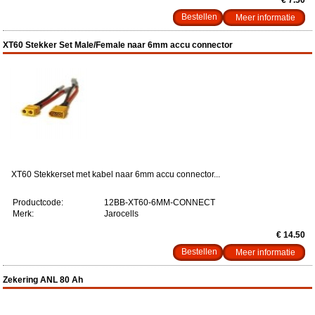
€ 7.50
Meer informatie
XT60 Stekker Set Male/Female naar 6mm accu connector
XT60 Stekkerset met kabel naar 6mm accu connector...
Productcode:
12BB-XT60-6MM-CONNECT
Merk:
Jarocells
€ 14.50
Meer informatie
Zekering ANL 80 Ah