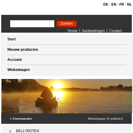
DE
-
EN
-
FR
-
NL
Home
Aanbiedingen
Contact
Start
Nieuwe producten
Account
Winkelwagen
»
Voorwaarden
Winkelwagen (0 artikelen)
BELLYBOTEN