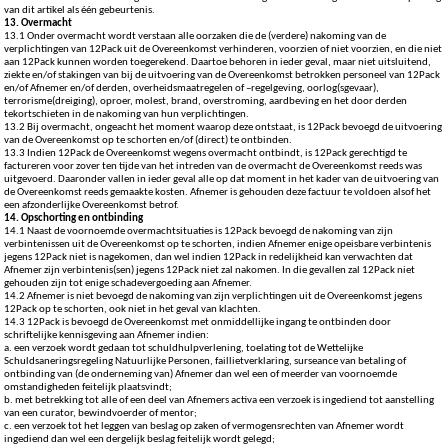
van dit artikel als één gebeurtenis.
13. Overmacht
13.1 Onder overmacht wordt verstaan alle oorzaken die de (verdere) nakoming van de
verplichtingen van 12Pack uit de Overeenkomst verhinderen, voorzien of niet voorzien, en die niet
aan 12Pack kunnen worden toegerekend. Daartoe behoren in ieder geval, maar niet uitsluitend,
ziekte en/of stakingen van bij de uitvoering van de Overeenkomst betrokken personeel van 12Pack
en/of Afnemer en/of derden, overheidsmaatregelen of –regelgeving, oorlog(sgevaar),
terrorisme(dreiging), oproer, molest, brand, overstroming, aardbeving en het door derden
tekortschieten in de nakoming van hun verplichtingen.
13.2 Bij overmacht, ongeacht het moment waarop deze ontstaat, is 12Pack bevoegd de uitvoering
van de Overeenkomst op te schorten en/of (direct) te ontbinden.
13.3 Indien 12Pack de Overeenkomst wegens overmacht ontbindt, is 12Pack gerechtigd te
factureren voor zover ten tijde van het intreden van de overmacht de Overeenkomst reeds was
uitgevoerd. Daaronder vallen in ieder geval alle op dat moment in het kader van de uitvoering van
de Overeenkomst reeds gemaakte kosten. Afnemer is gehouden deze factuur te voldoen alsof het
een afzonderlijke Overeenkomst betrof.
14. Opschorting en ontbinding
14.1 Naast de voornoemde overmachtsituaties is 12Pack bevoegd de nakoming van zijn
verbintenissen uit de Overeenkomst op te schorten, indien Afnemer enige opeisbare verbintenis
jegens 12Pack niet is nagekomen, dan wel indien 12Pack in redelijkheid kan verwachten dat
Afnemer zijn verbintenis(sen) jegens 12Pack niet zal nakomen. In die gevallen zal 12Pack niet
gehouden zijn tot enige schadevergoeding aan Afnemer.
14.2 Afnemer is niet bevoegd de nakoming van zijn verplichtingen uit de Overeenkomst jegens
12Pack op te schorten, ook niet in het geval van klachten.
14.3 12Pack is bevoegd de Overeenkomst met onmiddellijke ingang te ontbinden door
schriftelijke kennisgeving aan Afnemer indien:
a. een verzoek wordt gedaan tot schuldhulpverlening, toelating tot de Wettelijke
Schuldsaneringsregeling Natuurlijke Personen, faillietverklaring, surseance van betaling of
ontbinding van (de onderneming van) Afnemer dan wel een of meerder van voornoemde
omstandigheden feitelijk plaatsvindt;
b. met betrekking tot alle of een deel van Afnemers activa een verzoek is ingediend tot aanstelling
van een curator, bewindvoerder of mentor;
c. een verzoek tot het leggen van beslag op zaken of vermogensrechten van Afnemer wordt
ingediend dan wel een dergelijk beslag feitelijk wordt gelegd;