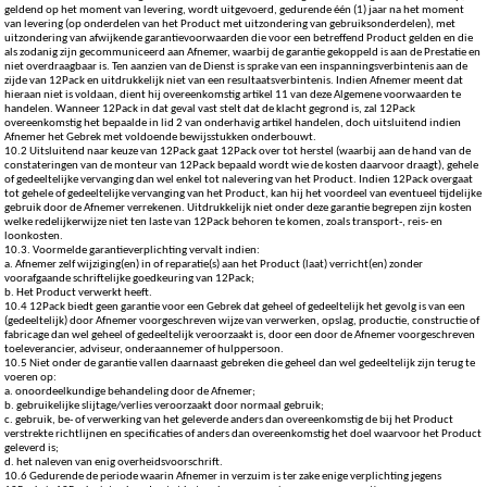
geldend op het moment van levering, wordt uitgevoerd, gedurende één (1) jaar na het moment
van levering (op onderdelen van het Product met uitzondering van gebruiksonderdelen), met
uitzondering van afwijkende garantievoorwaarden die voor een betreffend Product gelden en die
als zodanig zijn gecommuniceerd aan Afnemer, waarbij de garantie gekoppeld is aan de Prestatie en
niet overdraagbaar is. Ten aanzien van de Dienst is sprake van een inspanningsverbintenis aan de
zijde van 12Pack en uitdrukkelijk niet van een resultaatsverbintenis. Indien Afnemer meent dat
hieraan niet is voldaan, dient hij overeenkomstig artikel 11 van deze Algemene voorwaarden te
handelen. Wanneer 12Pack in dat geval vast stelt dat de klacht gegrond is, zal 12Pack
overeenkomstig het bepaalde in lid 2 van onderhavig artikel handelen, doch uitsluitend indien
Afnemer het Gebrek met voldoende bewijsstukken onderbouwt.
10.2 Uitsluitend naar keuze van 12Pack gaat 12Pack over tot herstel (waarbij aan de hand van de
constateringen van de monteur van 12Pack bepaald wordt wie de kosten daarvoor draagt), gehele
of gedeeltelijke vervanging dan wel enkel tot nalevering van het Product. Indien 12Pack overgaat
tot gehele of gedeeltelijke vervanging van het Product, kan hij het voordeel van eventueel tijdelijke
gebruik door de Afnemer verrekenen. Uitdrukkelijk niet onder deze garantie begrepen zijn kosten
welke redelijkerwijze niet ten laste van 12Pack behoren te komen, zoals transport-, reis- en
loonkosten.
10.3. Voormelde garantieverplichting vervalt indien:
a. Afnemer zelf wijziging(en) in of reparatie(s) aan het Product (laat) verricht(en) zonder
voorafgaande schriftelijke goedkeuring van 12Pack;
b. Het Product verwerkt heeft.
10.4 12Pack biedt geen garantie voor een Gebrek dat geheel of gedeeltelijk het gevolg is van een
(gedeeltelijk) door Afnemer voorgeschreven wijze van verwerken, opslag, productie, constructie of
fabricage dan wel geheel of gedeeltelijk veroorzaakt is, door een door de Afnemer voorgeschreven
toeleverancier, adviseur, onderaannemer of hulppersoon.
10.5 Niet onder de garantie vallen daarnaast gebreken die geheel dan wel gedeeltelijk zijn terug te
voeren op:
a. onoordeelkundige behandeling door de Afnemer;
b. gebruikelijke slijtage/verlies veroorzaakt door normaal gebruik;
c. gebruik, be- of verwerking van het geleverde anders dan overeenkomstig de bij het Product
verstrekte richtlijnen en specificaties of anders dan overeenkomstig het doel waarvoor het Product
geleverd is;
d. het naleven van enig overheidsvoorschrift.
10.6 Gedurende de periode waarin Afnemer in verzuim is ter zake enige verplichting jegens