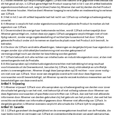
8.2 Indien Afnemer zijn verplichtingen jegens 12Pack niet nakomt of er gegronde vrees bestaat dat
dit het geval zal zijn, is 12Pack gerechtigd het Product waarop het in lid 1 van dit artikel bedoelde
eigendomsvoorbehoud rust, weg te (doen) halen bij Afnemer dan wel bij derden die het Product
voor Afnemer houden. Hiertoe dient Afnemer toegang te verschaffen en medewerking te verlenen
aan 12Pack.
8.3 Het in lid 2 van dit artikel bepaalde laat het recht van 12Pack op volledige schadevergoeding
onverlet.
8.4 Afnemer is verplicht het onder eigendomsvoorbehoud geleverde Product te merken als het
eigendom van 12Pack.
8.5 Onverminderd de overige haar toekomende rechten, wordt 12Pack onherroepelijk door
Afnemer gemachtigd om, indien deze zijn jegens 12Pack aangegane verplichtingen niet of niet-
tijdig nakomt, zonder enige ingebrekestelling of rechterlijke tussenkomst het door 12Pack
geleverde Product onder zich te nemen en daartoe de plaats waar het Product zich bevindt, te
betreden.
8.6 De door de 12Pack verstrekte afbeeldingen, tekeningen en dergelijke blijven haar eigendom en
mogen zonder zijn uitdrukkelijke toestemming niet worden gekopieerd of
vermenigvuldigd noch aan derden ter beschikking worden gesteld.
8.7 12Pack behoudt zich alle rechten van intellectuele- en industriële eigendom voor, al dan niet
samenhangende met de Prestatie.
8.8 Alle (aanspraken op) intellectuele eigendomsrechten met betrekking tot enig resultaat
voortvloeiende uit de Overeenkomst, berusten bij 12Pack, tenzij uitdrukkelijk en schriftelijk
anders is overeengekomen. Afnemer draagt deze (aanspraken op) IE-rechten – voor zover nodig –
om niet over aan 12Pack. Voor zover een dergelijke overdracht niet door deze Algemene
voorwaarden wordt bewerkstelligd, zal Afnemer op eerste verzoek kosteloos meewerken aan het
bewerkstelligen van deze overdracht.
Artikel 9. Vrijwaring
9.1 Afnemer vrijwaart 12Pack voor alle aanspraken op schadevergoeding van derden voor zover
die schade het gevolg is van het niet, niet behoorlijk of niet volledig naleven door Afnemer van
deze Algemene voorwaarden of specifieke voorschriften van 12Pack, dan wel het niet afdoende
informeren door Afnemer van derden-gebruikers bij het gebruik van het product, dan wel het ten
onrechte verstrekken van informatie of gegevens door Afnemer niet afkomstig van 12Pack. In
dergelijke gevallen is Afnemer eveneens verplicht alle schade die 12Pack lijdt te vergoeden.
Artikel 10. Garantie
10.1 12Pack garandeert de deugdelijkheid en de overeengekomen kwaliteit van de Prestatie, die
naar beste inzicht en vermogen van 12Pack en overeenkomstig de eisen van goed vakmanschap,