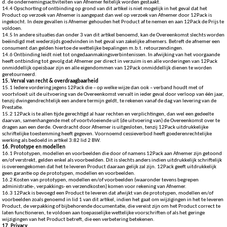
d. de ondernemingsactiviteiten van Afnemer feitelijk worden gestaakt.
14.4 Opschorting of ontbinding op grond van dit artikel is niet mogelijk in het geval dat het
Product op verzoek van Afnemer is aangepast dan wel op verzoek van Afnemer door 12Pack is
ingekocht. In deze gevallen is Afnemer gehouden het Product af te nemen en aan 12Pack de Prijs te
voldoen.
14.5 In andere situaties dan onder 3 van dit artikel benoemd, kan de Overeenkomst slechts worden
beëindigd met wederzijds goedvinden in het geval van zakelijke afnemers. Betreft de afnemer een
consument dan gelden hiertoe de wettelijke bepalingen m.b.t. retourzendingen.
14.6 Ontbinding leidt niet tot ongedaanmakingsverbintenissen. In afwijking van het voorgaande
heeft ontbinding tot gevolg dat Afnemer per direct in verzuim is en alle vorderingen van 12Pack
onmiddellijk opeisbaar zijn en alle eigendommen van 12Pack onmiddellijk dienen te worden
geretourneerd.
15. Verval van recht & overdraagbaarheid
15.1 Iedere vordering jegens 12Pack die – op welke wijze dan ook – verband houdt met of
voortvloeit uit de uitvoering van de Overeenkomst vervalt in ieder geval door verloop van één jaar,
tenzij dwingendrechtelijk een andere termijn geldt, te rekenen vanaf de dag van levering van de
Prestatie.
15.2 12Pack is te allen tijde gerechtigd al haar rechten en verplichtingen, dan wel een gedeelte
daarvan, samenhangende met of voortvloeiende uit (de uitvoering van) de Overeenkomst over te
dragen aan een derde. Overdracht door Afnemer is uitgesloten, tenzij 12Pack uitdrukkelijke
schriftelijke toestemming heeft gegeven. Voornoemd cessieverbod heeft goederenrechtelijke
werking als bedoeld in artikel 3:82 lid 2 BW.
16. Prototype en modellen
16.1 Prototypen, modellen en voorbeelden die door of namens 12Pack aan Afnemer zijn getoond
en/of verstrekt, gelden enkel als voorbeelden. Dit is slechts anders indien uitdrukkelijk schriftelijk
is overeengekomen dat het te leveren Product daaraan gelijk zal zijn. 12Pack geeft uitdrukkelijk
geen garantie op de prototypen, modellen en voorbeelden.
16.2 Kosten van prototypen, modellen en/of voorbeelden (waaronder tevens begrepen
administratie-, verpakkings- en verzendkosten) komen voor rekening van Afnemer.
16.3 12Pack is bevoegd een Product te leveren dat afwijkt van de prototypen, modellen en/of
voorbeelden zoals genoemd in lid 1 van dit artikel, indien het gaat om wijzigingen in het te leveren
Product, de verpakking of bijbehorende documentatie, die vereist zijn om het Product correct te
laten functioneren, te voldoen aan toepasselijke wettelijke voorschriften of als het geringe
wijzigingen van het Product betreft, die een verbetering betekenen.
17. Privacy