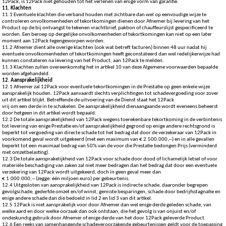
12Pack, is 12Pack niet gehouden tot het verlenen van enige vorm van garantie.
11. Klachten
11.1 Eventuele klachten die verband houden met zichtbare dan wel op eenvoudige wijze te
controleren onvolkomenheden of tekortkomingen dienen door Afnemer bij levering van het
Product op de bij ontvangst te tekenen vrachtbrief, pakbon of chauffeurslijst gespecificeerd te
worden. Een beroep op dergelijke onvolkomenheden of tekortkomingen kan niet op een later
moment aan 12Pack tegengeworpen worden.
11.2 Afnemer dient alle overige klachten (ook wat betreft facturen) binnen 48 uur nadat hij
eventuele onvolkomenheden of tekortkomingen heeft geconstateerd dan wel redelijkerwijze had
kunnen constateren na levering van het Product, aan 12Pack te melden.
11.3 Klachten zullen overeenkomstig het in artikel 10 van deze Algemene voorwaarden bepaalde
worden afgehandeld.
12. Aansprakelijkheid
12.1 Afnemer zal 12Pack voor eventuele tekortkomingen in de Prestatie op geen enkele wijze
aansprakelijk houden. 12Pack aanvaardt slechts verplichtingen tot schadevergoeding voor zover
uit dit artikel blijkt. Betreffende de uitvoering van de Dienst staat het 12Pack
vrij om een derde in te schakelen. De aansprakelijkheid dienaangaande wordt eveneens beheerst
door hetgeen in dit artikel wordt bepaald.
12.2 De totale aansprakelijkheid van 12Pack wegens toerekenbare tekortkoming in de verbintenis
tot levering van enige Prestatie en/of aansprakelijkheid gegrond op enige andere rechtsgrond is
beperkt tot vergoeding van directe schade tot het bedrag dat door de verzekeraar van 12Pack in
voorkomend geval wordt uitgekeerd (met een maximum van € 2.500.000,--) en in alle gevallen
beperkt tot een maximaal bedrag van 50% van de voor die Prestatie bedongen Prijs (verminderd
met omzetbelasting).
12.3 De totale aansprakelijkheid van 12Pack voor schade door dood of lichamelijk letsel of voor
materiële beschadiging van zaken zal niet meer bedragen dan het bedrag dat door een eventuele
verzekering van 12Pack wordt uitgekeerd, doch in geen geval meer dan
€ 1.000.000,-- (zegge: één miljoen euro) per gebeurtenis.
12.4 Uitgesloten van aansprakelijkheid van 12Pack is indirecte schade, daaronder begrepen
gevolgschade, gederfde omzet en/of winst, gemiste besparingen, schade door bedrijfsstagnatie en
enige andere schade dan die bedoeld in lid 2 en lid 3 van dit artikel.
12.5 12Pack is niet aansprakelijk voor door Afnemer dan wel enige derde geleden schade, van
welke aard en door welke oorzaak dan ook ontstaan, die het gevolg is van onjuist en/of
ondeskundig gebruik door Afnemer of enige derde van het door 12Pack geleverde Product.
12.6 Een reeks van samenhangende schadeveroorzakende gebeurtenissen geldt voor de toepassing