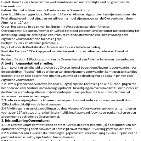
Dienst: Door 12Pack te verrichten werkzaamheden van niet stoffelijke aard op grond van de
Overeenkomst.
Gebrek: Het niet voldoen van de Prestatie aan de Overeenkomst.
Levertijd/Uitvoeringsperiode: De tussen 12Pack en Afnemer afgesproken termijn waarbinnen de
Prestatie geleverd moet zijn, dan wel uitvoering moet zijn gegeven aan de Overeenkomst, door
Afnemer en 12Pack.
Order: Het aanbod in de zin van het Burgerlijk Wetboek gedaan door Afnemer.
Overeenkomst: De tussen Afnemer en 12Pack tot stand gekomen overeenkomst met betrekking tot
de verkoop, koop en levering van een Product en/of de afname van een Dienst waarop deze
Algemene voorwaarden van toepassing zijn.
Partijen: 12Pack en Afnemer gezamenlijk.
Prijs: Het voor de Prestatie door Afnemer aan 12Pack te betalen bedrag.
Prestatie: De door 12Pack op grond van de Overeenkomst aan Afnemer te leveren Dienst of
Product.
Product: De door 12Pack op grond van de Overeenkomst aan Afnemer te leveren roerende zaak.
Artikel 2. Toepasselijkheid en uitleg
2.1 In geval van strijdigheid prevaleert de Overeenkomst boven deze Algemene voorwaarden. Aan
de opschriften (“kopjes”) bij de artikelen van deze Algemene voorwaarden komt geen zelfstandige
betekenis toe en deze opschriften zijn niet van invloed op de uitleg van de bepalingen van deze
Algemene voorwaarden.
2.2 Deze Algemene voorwaarden (en haar bijlagen) zijn van toepassing op alle (uitnodigingen tot
het doen van een) Aanbod, aanvaarding, opdracht, bevestiging en overeenkomst tussen 12Pack en
de Afnemer alsmede op alle (rechts)verhoudingen tussen partijen die hieruit voortvloeien of
anderszins daarmee samenhangen.
2.3 Iedere verwijzing door de Afnemer naar eigen inkoop- of andere voorwaarden wordt door
12Pack uitdrukkelijk van de hand gewezen.
2.4 Afwijkingen van en/of aanvullingen op deze Algemene Voorwaarden gelden slechts indien en
voor zover 12Pack deze uitdrukkelijk schriftelijk heeft aanvaard (bewijsovereenkomst) en gelden
alleen voor de betreffende Overeenkomst.
3. Totstandkoming Overeenkomst
3.1 De Overeenkomst komt tot stand doordat 12Pack de Order (schriftelijk) door middel van een
opdrachtbevestiging heeft aanvaard of bevestigd en/of feitelijke uitvoering geeft aan de Order.
3.2 Als Afnemer aan 12Pack data, tekeningen, gegevens etc. verstrekt, mag 12Pack uitgaan van de
juistheid ervan en zal hij zijn Aanbod hierop baseren.