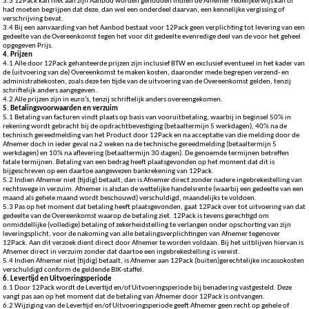
3.3 12Pack kan niet aan zijn Aanbod worden gehouden indien de Afnemer redelijkerwijs kan of
had moeten begrijpen dat deze, dan wel een onderdeel daarvan, een kennelijke vergissing of
verschrijving bevat.
3.4 Bij een aanvaarding van het Aanbod bestaat voor 12Pack geen verplichting tot levering van een
gedeelte van de Overeenkomst tegen het voor dit gedeelte evenredige deel van de voor het geheel
opgegeven Prijs.
4. Prijzen
4.1 Alle door 12Pack gehanteerde prijzen zijn inclusief BTW en exclusief eventueel in het kader van
de (uitvoering van de) Overeenkomst te maken kosten, daaronder mede begrepen verzend- en
administratiekosten, zoals deze ten tijde van de uitvoering van de Overeenkomst gelden, tenzij
schriftelijk anders aangegeven.
4.2 Alle prijzen zijn in euro’s, tenzij schriftelijk anders overeengekomen.
5. Betalingsvoorwaarden en verzuim
5.1 Betaling van facturen vindt plaats op basis van vooruitbetaling, waarbij in beginsel 50% in
rekening wordt gebracht bij de opdrachtbevestiging (betaaltermijn 5 werkdagen), 40% na de
technisch gereedmelding van het Product door 12Pack en na acceptatie van die melding door de
Afnemer doch in ieder geval na 2 weken na de technische gereedmelding (betaaltermijn 5
werkdagen) en 10% na aflevering (betaaltermijn 30 dagen). De genoemde termijnen betreffen
fatale termijnen. Betaling van een bedrag heeft plaatsgevonden op het moment dat dit is
bijgeschreven op een daartoe aangewezen bankrekening van 12Pack.
5.2 Indien Afnemer niet (tijdig) betaalt, dan is Afnemer direct zonder nadere ingebrekestelling van
rechtswege in verzuim. Afnemer is alsdan de wettelijke handelsrente (waarbij een gedeelte van een
maand als gehele maand wordt beschouwd) verschuldigd, maandelijks te voldoen.
5.3 Pas op het moment dat betaling heeft plaatsgevonden, gaat 12Pack over tot uitvoering van dat
gedeelte van de Overeenkomst waarop de betaling ziet. 12Pack is tevens gerechtigd om
onmiddellijke (volledige) betaling of zekerheidstelling te verlangen onder opschorting van zijn
leveringsplicht, voor de nakoming van alle betalingsverplichtingen van Afnemer tegenover
12Pack. Aan dit verzoek dient direct door Afnemer te worden voldaan. Bij het uitblijven hiervan is
Afnemer direct in verzuim zonder dat daartoe een ingebrekestelling is vereist.
5.4 Indien Afnemer niet (tijdig) betaalt, is Afnemer aan 12Pack (buiten)gerechtelijke incassokosten
verschuldigd conform de geldende BIK-staffel.
6. Levertijd en Uitvoeringsperiode
6.1 Door 12Pack wordt de Levertijd en/of Uitvoeringsperiode bij benadering vastgesteld. Deze
vangt pas aan op het moment dat de betaling van Afnemer door 12Pack is ontvangen.
6.2 Wijziging van de Levertijd en/of Uitvoeringsperiode geeft Afnemer geen recht op gehele of