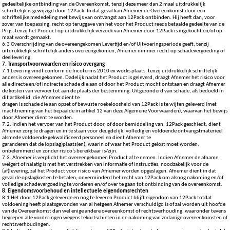
gedeeltelijke ontbinding van de Overeenkomst, tenzij deze meer dan 2 maal uitdrukkelijk
schriftelijk is gewijzigd door 12Pack. In dat geval kan Afnemer de Overeenkomst door een
schriftelijke mededeling met bewijs van ontvangst aan 12Pack ontbinden. Hij heeft dan, voor
zover van toepassing, recht op teruggave van het voor het Product reeds betaalde gedeelte van de
Prijs, tenzij het Product op uitdrukkelijk verzoek van Afnemer door 12Pack is ingekocht en/of op
maat wordt gemaakt.
6.3 Overschrijding van de overeengekomen Levertijd en/of Uitvoeringsperiode geeft, tenzij
uitdrukkelijk schriftelijk anders overeengekomen, Afnemer nimmer recht op schadevergoeding of
deellevering.
7. Transportvoorwaarden en risico overgang
7.1 Levering vindt conform de Incoterms 2010 ex works plaats, tenzij uitdrukkelijk schriftelijk
anders is overeengekomen. Dadelijk nadat het Product is geleverd, draagt Afnemer het risico voor
alle directe en/of indirecte schade die aan of door het Product mocht ontstaan en draagt Afnemer
de kosten van vervoer tot aan de plaats der bestemming. Uitgezonderd van schade, als bedoeld in
dit artikellid, die Afnemer dient te
dragen is schade die aan opzet of bewuste roekeloosheid van 12Pack is te wijten geleverd (met
inachtneming van het bepaalde in artikel 12 van deze Algemene Voorwaarden), waarvan het bewijs
door Afnemer dient te worden.
7.2. Indien het vervoer van het Product door, of door bemiddeling van, 12Pack geschiedt, dient
Afnemer zorg te dragen en in te staan voor deugdelijk, volledig en voldoende ontvangstmaterieel
alsmede voldoende gekwalificeerd personeel en dient Afnemer te
garanderen dat de (opslag)plaats(en), waarin of waar het Product gelost moet worden,
onbelemmerd en zonder risico’s bereikbaar is/zijn.
7.3. Afnemer is verplicht het overeengekomen Product af te nemen. Indien Afnemer de afname
weigert of nalatig is met het verstrekken van informatie of instructies, noodzakelijk voor de
(af)levering, zal het Product voor risico van Afnemer worden opgeslagen. Afnemer dient in dat
geval de opslagkosten te betalen, onverminderd het recht van 12Pack om alsnog nakoming en/of
volledige schadevergoeding te vorderen en/of over te gaan tot ontbinding van de overeenkomst.
8. Eigendomsvoorbehoud en intellectuele eigendomsrechten
8.1 Het door 12Pack geleverde en nog te leveren Product blijft eigendom van 12Pack totdat
voldoening heeft plaatsgevonden van al hetgeen Afnemer verschuldigd is of zal worden uit hoofde
van de Overeenkomst dan wel enige andere overeenkomst of rechtsverhouding, waaronder tevens
begrepen alle vorderingen wegens tekortschieten in de nakoming van zodanige overeenkomsten of
rechtsverhoudingen.