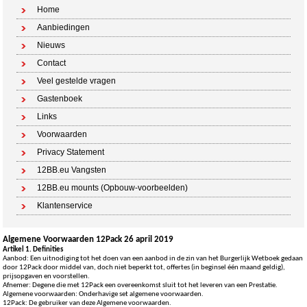
Home
Aanbiedingen
Nieuws
Contact
Veel gestelde vragen
Gastenboek
Links
Voorwaarden
Privacy Statement
12BB.eu Vangsten
12BB.eu mounts (Opbouw-voorbeelden)
Klantenservice
Algemene Voorwaarden 12Pack 26 april 2019
Artikel 1. Definities
Aanbod: Een uitnodiging tot het doen van een aanbod in de zin van het Burgerlijk Wetboek gedaan
door 12Pack door middel van, doch niet beperkt tot, offertes (in beginsel één maand geldig),
prijsopgaven en voorstellen.
Afnemer: Degene die met 12Pack een overeenkomst sluit tot het leveren van een Prestatie.
Algemene voorwaarden: Onderhavige set algemene voorwaarden.
12Pack: De gebruiker van deze Algemene voorwaarden.