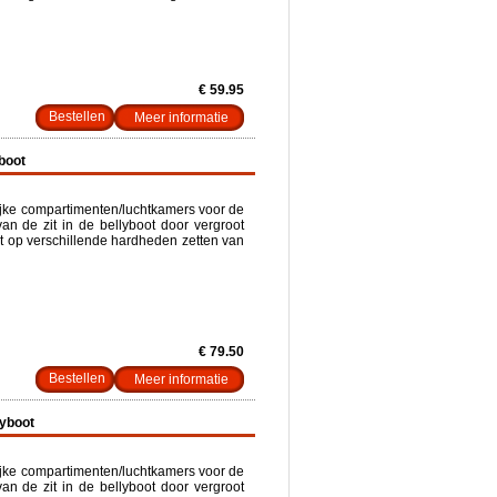
€ 59.95
Meer informatie
boot
lijke compartimenten/luchtkamers voor de
an de zit in de bellyboot door vergroot
et op verschillende hardheden zetten van
€ 79.50
Meer informatie
lyboot
lijke compartimenten/luchtkamers voor de
an de zit in de bellyboot door vergroot