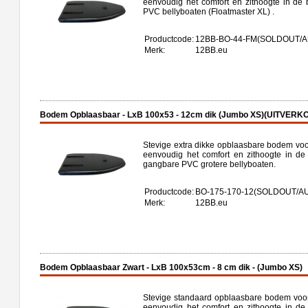
eenvoudig het comfort en zithoogte in de 
PVC bellyboaten (Floatmaster XL) .
Productcode:
12BB-BO-44-FM(SOLDOUT/
Merk:
12BB.eu
Bodem Opblaasbaar - LxB 100x53 - 12cm dik (Jumbo XS)(UITVERK
Stevige extra dikke opblaasbare bodem voor
eenvoudig het comfort en zithoogte in de
gangbare PVC grotere bellyboaten.
Productcode:
BO-175-170-12(SOLDOUT/
Merk:
12BB.eu
Bodem Opblaasbaar Zwart - LxB 100x53cm - 8 cm dik - (Jumbo XS)
Stevige standaard opblaasbare bodem voor 
eenvoudig het comfort en zithoogte in de