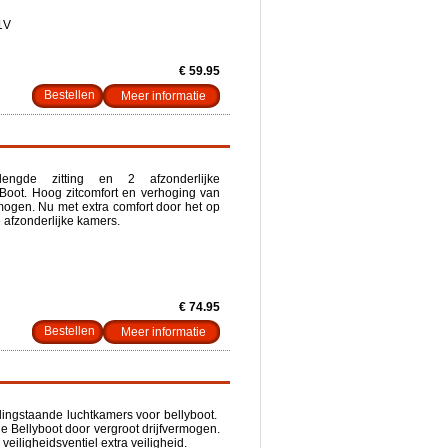
1V
€ 59.95
Meer informatie
lengde zitting en 2 afzonderlijke
Boot. Hoog zitcomfort en verhoging van
ermogen. Nu met extra comfort door het op
 afzonderlijke kamers.
€ 74.95
Meer informatie
ndingstaande luchtkamers voor bellyboot.
de Bellyboot door vergroot drijfvermogen.
veiligheidsventiel extra veiligheid.