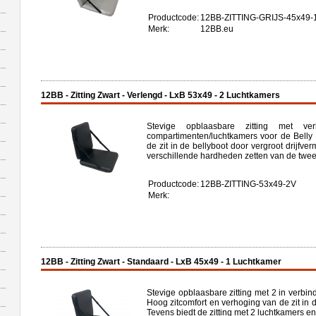
Productcode:
12BB-ZITTING-GRIJS-45x49-
Merk:
12BB.eu
12BB - Zitting Zwart - Verlengd - LxB 53x49 - 2 Luchtkamers
Stevige opblaasbare zitting met ver
compartimenten/luchtkamers voor de Belly 
de zit in de bellyboot door vergroot drijfv
verschillende hardheden zetten van de twee
Productcode:
12BB-ZITTING-53x49-2V
Merk:
12BB - Zitting Zwart - Standaard - LxB 45x49 - 1 Luchtkamer
Stevige opblaasbare zitting met 2 in verbi
Hoog zitcomfort en verhoging van de zit in 
Tevens biedt de zitting met 2 luchtkamers en 