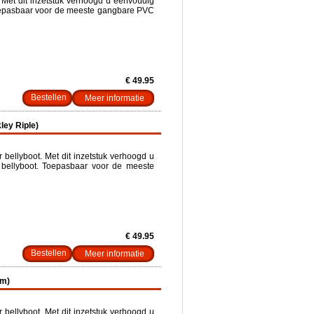
. Met dit inzetstuk verhoogd u eenvoudig
 Toepasbaar voor de meeste gangbare PVC
€ 49.95
Meer informatie
ley Riple)
bellyboot. Met dit inzetstuk verhoogd u
 bellyboot. Toepasbaar voor de meeste
€ 49.95
Meer informatie
om)
bellyboot. Met dit inzetstuk verhoogd u