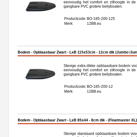
eenvoudig het comfort en zithoogte in de
gangbare PVC grotere bellyboaten.
Productcode:
BO-185-200-125
Merk:
12BB.eu
Bodem - Opblaasbaar Zwart - LxB 115x53cm - 12cm dik (Jumbo /Ju
Stevige extra dikke opblaasbare bodem voor
eenvoudig het comfort en zithoogte in de
gangbare PVC grotere bellyboaten.
Productcode:
BO-185-200-12
Merk:
12BB.eu
Bodem - Opblaasbaar Zwart - LxB 85x44 - 8cm dik - (Floatmaster 
Stevige standaard opblaasbare bodem voor 