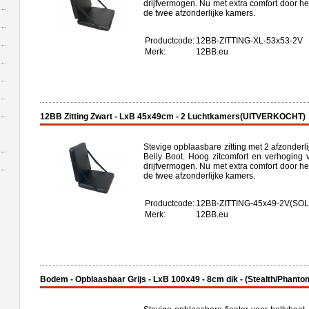
drijfvermogen. Nu met extra comfort door h
de twee afzonderlijke kamers.
Productcode:
12BB-ZITTING-XL-53x53-2V
Merk:
12BB.eu
12BB Zitting Zwart - LxB 45x49cm - 2 Luchtkamers(UITVERKOCHT)
Stevige opblaasbare zitting met 2 afzonder
Belly Boot. Hoog zitcomfort en verhoging v
drijfvermogen. Nu met extra comfort door h
de twee afzonderlijke kamers.
Productcode:
12BB-ZITTING-45x49-2V(S
Merk:
12BB.eu
Bodem - Opblaasbaar Grijs - LxB 100x49 - 8cm dik - (Stealth/Phanto