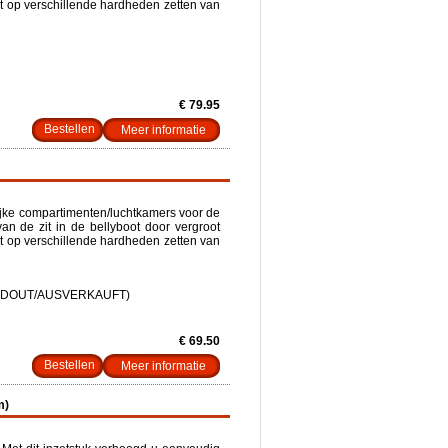
et op verschillende hardheden zetten van
€ 79.95
Meer informatie
lijke compartimenten/luchtkamers voor de
an de zit in de bellyboot door vergroot
et op verschillende hardheden zetten van
OLDOUT/AUSVERKAUFT)
€ 69.50
Meer informatie
m)