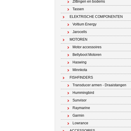
Zittingen en bodems
Tassen
ELEKTRISCHE COMPONENTEN
Voltium Energy
Jarocells
MOTOREN
Motor accessoires
Bellyboot Motoren
Haswing
Minnkota
FISHFINDERS
Transducer armen - Draaistangen
Hummingbird
Sunvisor
Raymarine
Garmin
Lowrance
ACCESSOIRES