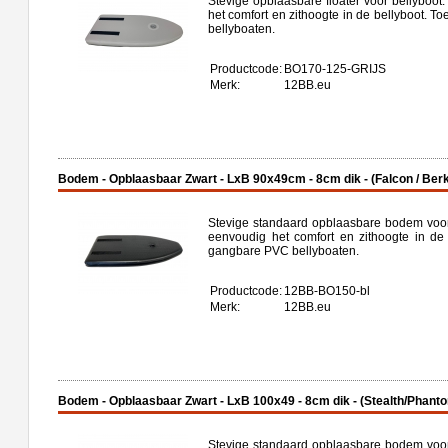
Stevige opblaasbare floater voor bellyboot
het comfort en zithoogte in de bellyboot.
bellyboaten.
Productcode:
BO170-125-GRIJS
Merk:
12BB.eu
Bodem - Opblaasbaar Zwart - LxB 90x49cm - 8cm dik - (Falcon / Berk
Stevige standaard opblaasbare bodem voor 
eenvoudig het comfort en zithoogte in de
gangbare PVC bellyboaten.
Productcode:
12BB-BO150-bl
Merk:
12BB.eu
Bodem - Opblaasbaar Zwart - LxB 100x49 - 8cm dik - (Stealth/Phant
Stevige standaard opblaasbare bodem voor 