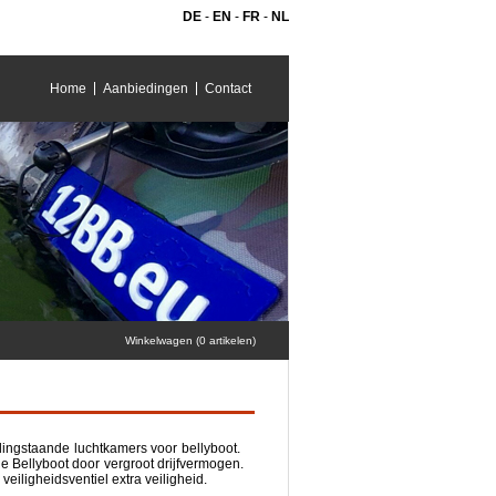
DE
-
EN
-
FR
-
NL
Home
Aanbiedingen
Contact
Winkelwagen (0 artikelen)
ndingstaande luchtkamers voor bellyboot.
de Bellyboot door vergroot drijfvermogen.
veiligheidsventiel extra veiligheid.