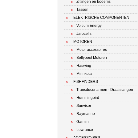
Zittingen en bodems
Tassen
ELEKTRISCHE COMPONENTEN
Voltium Energy
Jarocells
MOTOREN
Motor accessoires
Bellyboot Motoren
Haswing
Minnkota
FISHFINDERS
Transducer armen - Draaistangen
Hummingbird
Sunvisor
Raymarine
Garmin
Lowrance
ACCESSOIRES