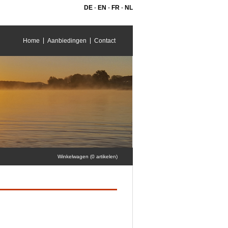
DE
-
EN
-
FR
-
NL
Home
Aanbiedingen
Contact
Winkelwagen (0 artikelen)