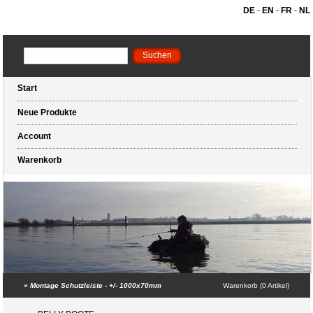
DE
-
EN
-
FR
-
NL
Start
Neue Produkte
Account
Warenkorb
»
Montage Schutzleiste - +/- 1000x70mm
Warenkorb (0 Artikel)