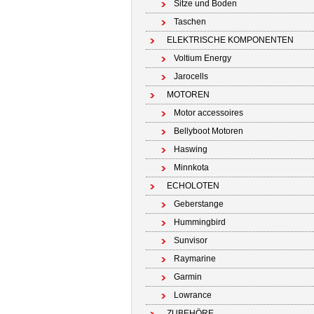
Sitze und Boden
Taschen
ELEKTRISCHE KOMPONENTEN
Voltium Energy
Jarocells
MOTOREN
Motor accessoires
Bellyboot Motoren
Haswing
Minnkota
ECHOLOTEN
Geberstange
Hummingbird
Sunvisor
Raymarine
Garmin
Lowrance
ZUBEHÖRE