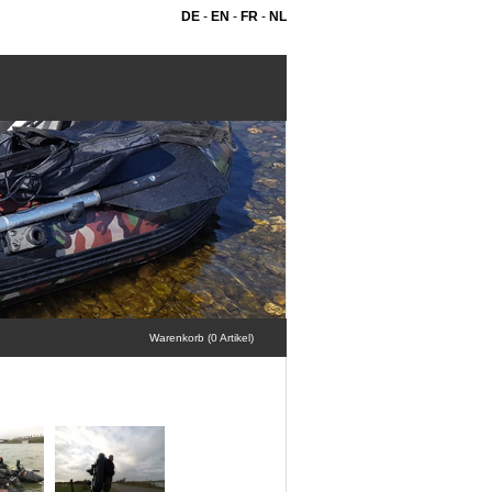
DE
-
EN
-
FR
-
NL
Warenkorb (0 Artikel)