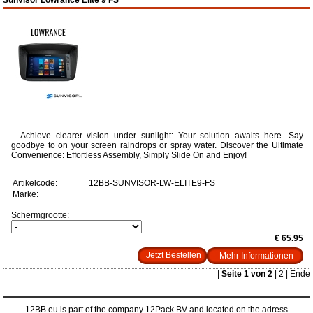
Achieve clearer vision under sunlight: Your solution awaits here. Say
goodbye to on your screen raindrops or spray water. Discover the Ultimate
Convenience: Effortless Assembly, Simply Slide On and Enjoy!
Artikelcode:
12BB-SUNVISOR-LW-ELITE9-FS
Marke:
Schermgrootte:
€ 65.95
Mehr Informationen
|
Seite 1 von 2
|
2
|
Ende
12BB.eu is part of the company 12Pack BV and located on the adress