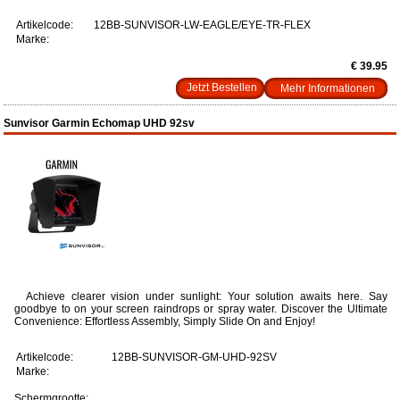
Artikelcode:
12BB-SUNVISOR-LW-EAGLE/EYE-TR-FLEX
Marke:
€ 39.95
Mehr Informationen
Sunvisor Garmin Echomap UHD 92sv
Achieve clearer vision under sunlight: Your solution awaits here. Say
goodbye to on your screen raindrops or spray water. Discover the Ultimate
Convenience: Effortless Assembly, Simply Slide On and Enjoy!
Artikelcode:
12BB-SUNVISOR-GM-UHD-92SV
Marke:
Schermgrootte: