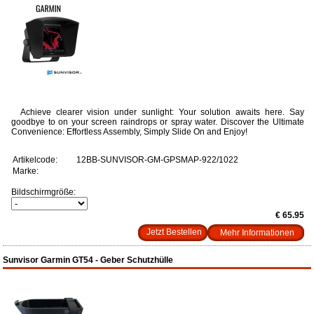
Achieve clearer vision under sunlight: Your solution awaits here. Say
goodbye to on your screen raindrops or spray water. Discover the Ultimate
Convenience: Effortless Assembly, Simply Slide On and Enjoy!
Artikelcode:
12BB-SUNVISOR-GM-GPSMAP-922/1022
Marke:
Bildschirmgröße:
€ 65.95
Mehr Informationen
Sunvisor Garmin GT54 - Geber Schutzhülle