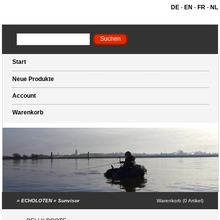
DE
-
EN
-
FR
-
NL
Start
Neue Produkte
Account
Warenkorb
»
ECHOLOTEN
»
Sunvisor
Warenkorb (0 Artikel)