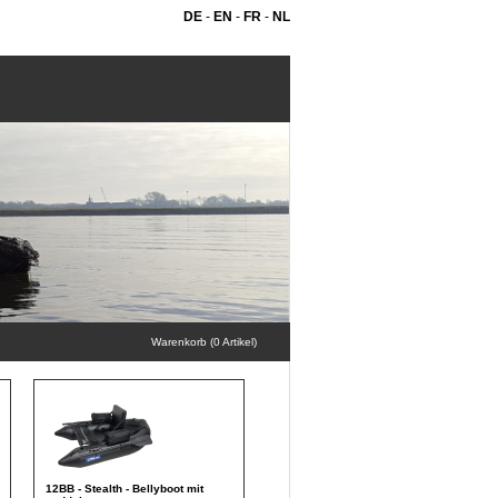
DE
-
EN
-
FR
-
NL
Warenkorb (0 Artikel)
12BB - Stealth - Bellyboot mit