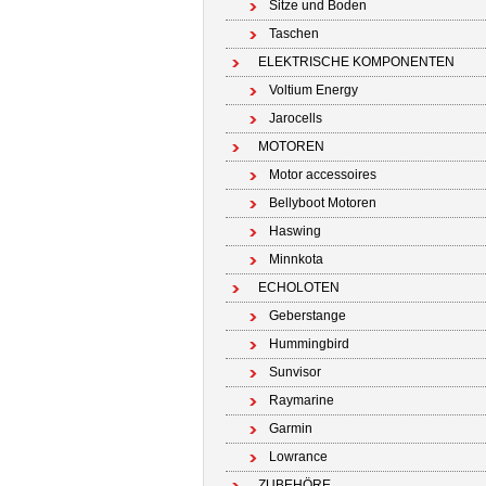
Sitze und Boden
Taschen
ELEKTRISCHE KOMPONENTEN
Voltium Energy
Jarocells
MOTOREN
Motor accessoires
Bellyboot Motoren
Haswing
Minnkota
ECHOLOTEN
Geberstange
Hummingbird
Sunvisor
Raymarine
Garmin
Lowrance
ZUBEHÖRE