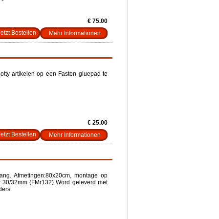
€ 75.00
Mehr Informationen
tty artikelen op een Fasten gluepad te
€ 25.00
Mehr Informationen
tang. Afmetingen:80x20cm, montage op
er 30/32mm (FMr132) Word geleverd met
ders.