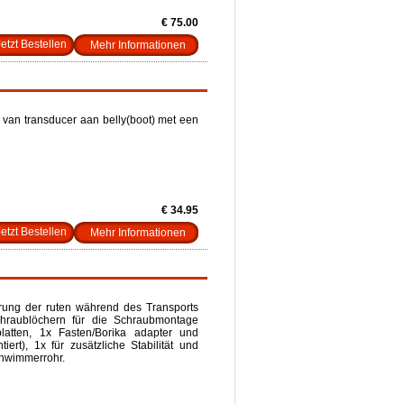
€ 75.00
Mehr Informationen
 van transducer aan belly(boot) met een
€ 34.95
Mehr Informationen
ierung der ruten während des Transports
hraublöchern für die Schraubmontage
eplatten, 1x Fasten/Borika adapter und
ert), 1x für zusätzliche Stabilität und
hwimmerrohr.