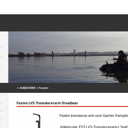
»
ZUBEHÖRE
»
Fasten
Fasten LVS Transducerarm Draaibaar
Fasten transducer arm voor Garmin Panopti
Artikelcode:
FST-LVS-Transducerarm-LSp4