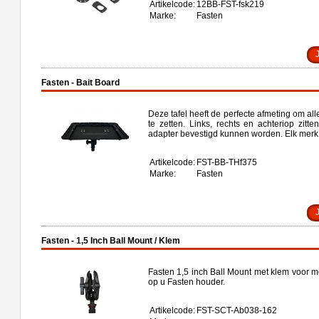
Artikelcode:
12BB-FST-fsk219
Marke:
Fasten
Fasten - Bait Board
Deze tafel heeft de perfecte afmeting om all
te zetten. Links, rechts en achteriop zitt
adapter bevestigd kunnen worden. Elk merk h
Artikelcode:
FST-BB-THf375
Marke:
Fasten
Fasten - 1,5 Inch Ball Mount / Klem
Fasten 1,5 inch Ball Mount met klem voor m
op u Fasten houder.
Artikelcode:
FST-SCT-Ab038-162