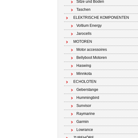
Sitze und Boden
Taschen
ELEKTRISCHE KOMPONENTEN
Voltium Energy
Jarocells
MOTOREN
Motor accessoires
Bellyboot Motoren
Haswing
Minnkota
ECHOLOTEN
Geberstange
Hummingbird
Sunvisor
Raymarine
Garmin
Lowrance
ZUBEHÖRE