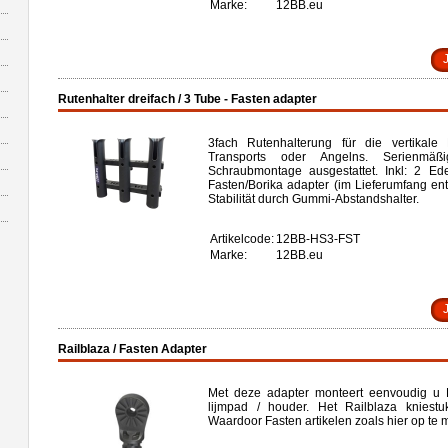
Marke:
12BB.eu
Rutenhalter dreifach / 3 Tube - Fasten adapter
3fach Rutenhalterung für die vertikal
Transports oder Angelns. Serienmä
Schraubmontage ausgestattet. Inkl: 2 Ed
Fasten/Borika adapter (im Lieferumfang enth
Stabilität durch Gummi-Abstandshalter.
Artikelcode:
12BB-HS3-FST
Marke:
12BB.eu
Railblaza / Fasten Adapter
Met deze adapter monteert eenvoudig u F
lijmpad / houder. Het Railblaza kniestu
Waardoor Fasten artikelen zoals hier op te m