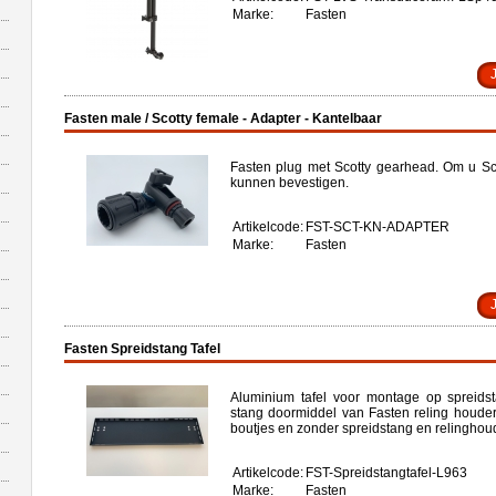
Marke:
Fasten
Fasten male / Scotty female - Adapter - Kantelbaar
Fasten plug met Scotty gearhead. Om u Sco
kunnen bevestigen.
Artikelcode:
FST-SCT-KN-ADAPTER
Marke:
Fasten
Fasten Spreidstang Tafel
Aluminium tafel voor montage op spreids
stang doormiddel van Fasten reling houd
boutjes en zonder spreidstang en relinghou
Artikelcode:
FST-Spreidstangtafel-L963
Marke:
Fasten