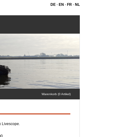
DE
-
EN
-
FR
-
NL
Warenkorb (0 Artikel)
x Livescope.
00