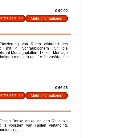
€ 90.00
Mehr Informationen
e Platzierung von Ruten während des
ßig mit 4 Schraublöchern für die
elstahl-Montageplatten 1x zur Montage
alten / montiert) und 1x für zusätzliche
€ 66.95
Mehr Informationen
asten Borika artikel op een Railblaza
k is voorzien van Fasten vertanding.
onteren zijn.