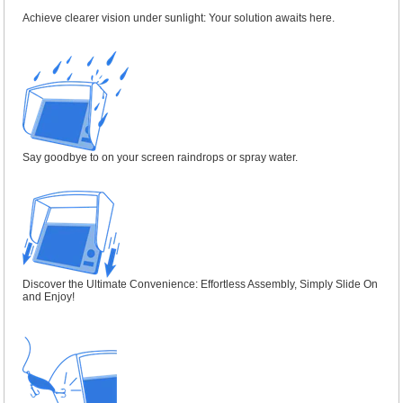
Achieve clearer vision under sunlight: Your solution awaits here.
Say goodbye to on your screen raindrops or spray water.
Discover the Ultimate Convenience: Effortless Assembly, Simply Slide On
and Enjoy!