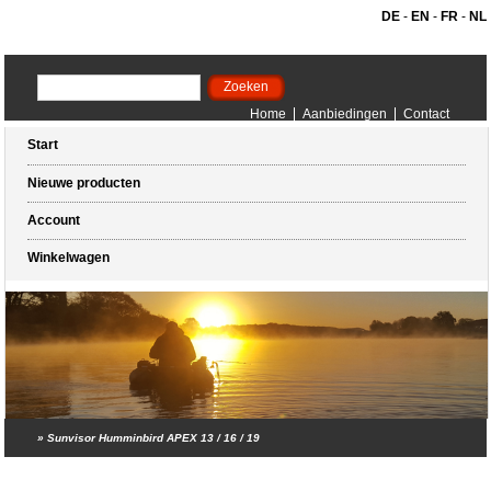
DE
-
EN
-
FR
-
NL
Home
Aanbiedingen
Contact
Start
Nieuwe producten
Account
Winkelwagen
»
Sunvisor Humminbird APEX 13 / 16 / 19
Winkelwagen (0 artikelen)