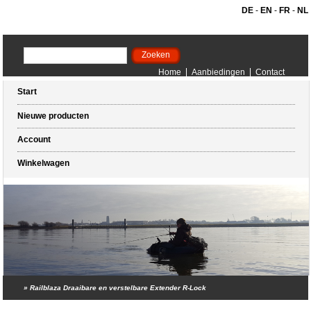
DE
-
EN
-
FR
-
NL
Home
Aanbiedingen
Contact
Start
Nieuwe producten
Account
Winkelwagen
»
Railblaza Draaibare en verstelbare Extender R-Lock