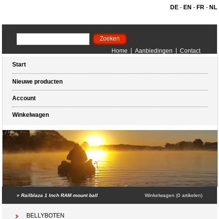
DE
-
EN
-
FR
-
NL
Home
Aanbiedingen
Contact
Start
Nieuwe producten
Account
Winkelwagen
»
Railblaza 1 Inch RAM mount ball
Winkelwagen (0 artikelen)
BELLYBOTEN