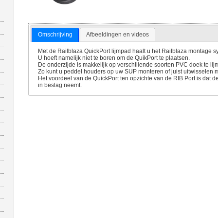
Omschrijving
Afbeeldingen en videos
Met de Railblaza QuickPort lijmpad haalt u het Railblaza montage s
U hoeft namelijk niet te boren om de QuikPort te plaatsen.
De onderzijde is makkelijk op verschillende soorten PVC doek te lij
Zo kunt u peddel houders op uw SUP monteren of juist uitwisselen
Het voordeel van de QuickPort ten opzichte van de RIB Port is dat d
in beslag neemt.