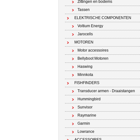
Zittingen en bodems
Tassen
ELEKTRISCHE COMPONENTEN
Voltium Energy
Jarocells
MOTOREN
Motor accessoires
Bellyboot Motoren
Haswing
Minnkota
FISHFINDERS
Transducer armen - Draaistangen
Hummingbird
Sunvisor
Raymarine
Garmin
Lowrance
ACCESSOIRES