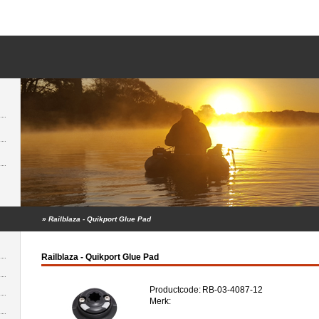
»
Railblaza - Quikport Glue Pad
Railblaza - Quikport Glue Pad
Productcode:
RB-03-4087-12
Merk: