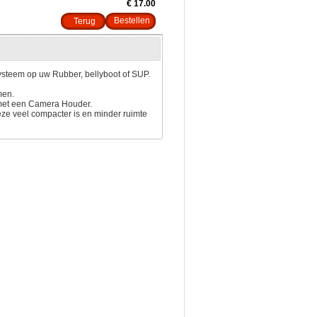
€ 17.00
Terug
ysteem op uw Rubber, bellyboot of SUP.
men.
 met een Camera Houder.
eze veel compacter is en minder ruimte