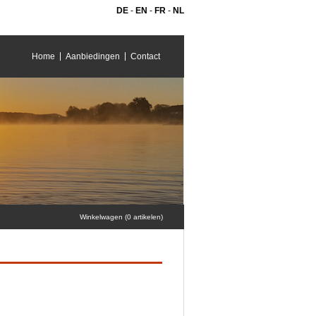
DE
-
EN
-
FR
-
NL
Home
Aanbiedingen
Contact
Winkelwagen (0 artikelen)