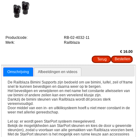
Productcode:
RB-02-4032-11
Merk:
Railblaza
€ 16.00
Terug
Omschrijving
Afbeeldingen en videos
De Railblaza Bimini Supports zijn bedoeld om uw bimini, luifel, zeil of frame
snel te kunnen bevestigen en daarna weer op te bergen.
Het bevestigen en verwijderen en met name het constante afwisselen van
uw bimini of andere zeilen kan een vervelend klusje zijn.
Dankzij de bimini steunen van Railblaza wordt dit proces sterk
vereenvoudigd.
Door middel van een in- en uitkliksysteem hoeft u niet meer constant in de
weer met allerlei gereedschap.
Let op: er wordt geen StarPort systeem meegeleverd.
Bekijk de mogelijkheden aan StarPort steunen en kies de door u gewenste
steun(en), zodat u voortaan van alle gemakken van Railblaza voorzien bent.
Met de StarPort steunen is het mogelijk een ruime keuze aan accessoires