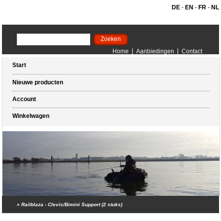
DE
-
EN
-
FR
-
NL
Home
Aanbiedingen
Contact
Start
Nieuwe producten
Account
Winkelwagen
»
Railblaza - Clevis/Bimini Support (2 stuks)