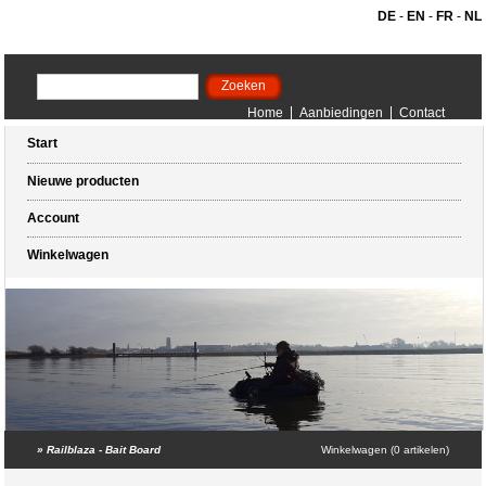
DE
-
EN
-
FR
-
NL
Home
Aanbiedingen
Contact
Start
Nieuwe producten
Account
Winkelwagen
»
Railblaza - Bait Board
Winkelwagen (0 artikelen)