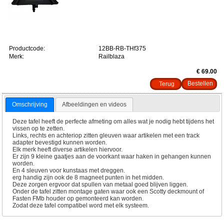
Productcode:
12BB-RB-THf375
Merk:
Railblaza
€ 69.00
Terug
Omschrijving
Afbeeldingen en videos
Deze tafel heeft de perfecte afmeting om alles wat je nodig hebt tijdens het
vissen op te zetten.
Links, rechts en achteriop zitten gleuven waar artikelen met een track
adapter bevestigd kunnen worden.
Elk merk heeft diverse artikelen hiervoor.
Er zijn 9 kleine gaatjes aan de voorkant waar haken in gehangen kunnen
worden.
En 4 sleuven voor kunstaas met dreggen.
erg handig zijn ook de 8 magneet punten in het midden.
Deze zorgen ergvoor dat spullen van metaal goed blijven liggen.
Onder de tafel zitten montage gaten waar ook een Scotty deckmount of
Fasten FMb houder op gemonteerd kan worden.
Zodat deze tafel compatibel word met elk systeem.