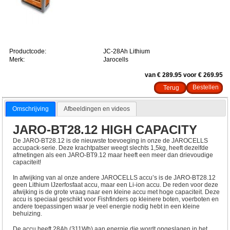
Productcode:
JC-28Ah Lithium
Merk:
Jarocells
van € 289.95 voor € 269.95
Terug
Omschrijving
Afbeeldingen en videos
JARO-BT28.12 HIGH CAPACITY
De JARO-BT28.12 is de nieuwste toevoeging in onze de JAROCELLS
accupack-serie. Deze krachtpatser weegt slechts 1,5kg, heeft dezelfde
afmetingen als een JARO-BT9.12 maar heeft een meer dan drievoudige
capaciteit!
In afwijking van al onze andere JAROCELLS accu’s is de JARO-BT28.12
geen Lithium IJzerfosfaat accu, maar een Li-ion accu. De reden voor deze
afwijking is de grote vraag naar een kleine accu met hoge capaciteit. Deze
accu is speciaal geschikt voor Fishfinders op kleinere boten, voerboten en
andere toepassingen waar je veel energie nodig hebt in een kleine
behuizing.
De accu heeft 28Ah (311Wh) aan energie die wordt opgeslagen in het