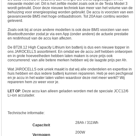
nieuwste model cel. Dit is het zelfde model zoals ook in de Tesla Model 3
wordt gebruikt. Door deze nieuwe techniek kan meer van het volume van de
behuizing voor energieopslag worden gebruikt. De accu is voorzien van een
geavanceerde BMS met hoge ontlaadstroom. Tot 20A kan continu worden
geleverd.
Zoals ook bij al onze andere modellen is ook deze BMS voorzien van een
Bluetoothzender zodat je via een App (onder andere) de actuele prestatie
en restinhoud van de accu kan aflezen.
De BT28.12 High Capacity Lithium Ion batterij is dus een nieuwe topper in
ons JAROCELLS assortiment. En omdat we de accu zelf hebben ontworpen
en in grote hoeveelheden hebben laten maken is onze prijs ook
concurrerend: van alle betere merken hebben wij de laagste prijs per Ah.
Wat JAROCELLS ook uniek maakt is dat wij alle onderdelen en expertise in
huis hebben en dus iedere batterij kunnen repareren. Heb je een pechgeval
en je accu in het water laten vallen waardoor deze niet meer werkt? Wij
repareren hem zo weer voor je.
LET OP
: Deze accu kan alleen geladen worden met de speciale
JCC12/6
Li-ion acculader
.
Technische informatie:
28Ah / 311Wh
Capaciteit
200W
Vermogen