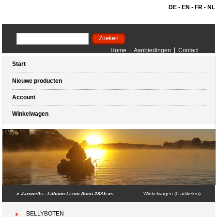
DE
-
EN
-
FR
-
NL
Home
Aanbiedingen
Contact
Start
Nieuwe producten
Account
Winkelwagen
»
Jarocells - Lithium Li-ion Accu 28Ah xs
Winkelwagen (0 artikelen)
BELLYBOTEN