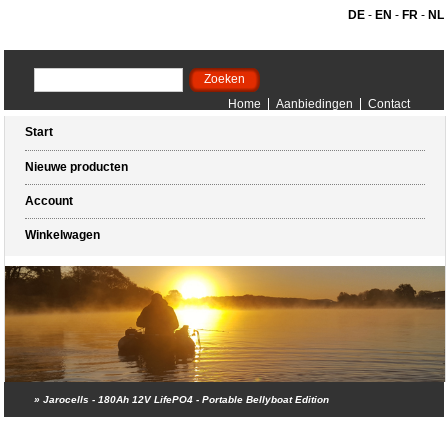
DE
-
EN
-
FR
-
NL
Home
Aanbiedingen
Contact
Start
Nieuwe producten
Account
Winkelwagen
»
Jarocells - 180Ah 12V LifePO4 - Portable Bellyboat Edition
Winkelwagen (0 artikelen)