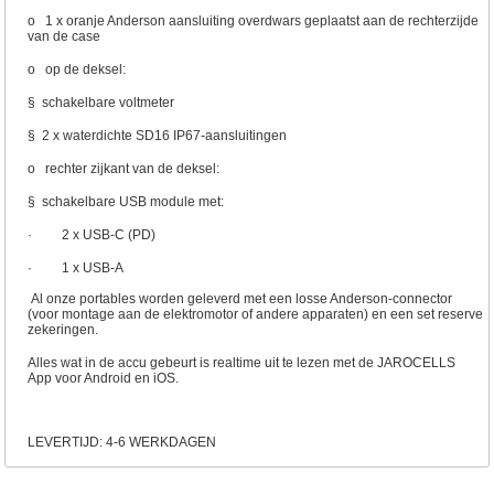
o 1 x oranje Anderson aansluiting overdwars geplaatst aan de rechterzijde
van de case
o op de deksel:
§ schakelbare voltmeter
§ 2 x waterdichte SD16 IP67-aansluitingen
o rechter zijkant van de deksel:
§ schakelbare USB module met:
· 2 x USB-C (PD)
· 1 x USB-A
Al onze portables worden geleverd met een losse Anderson-connector
(voor montage aan de elektromotor of andere apparaten) en een set reserve
zekeringen.
Alles wat in de accu gebeurt is realtime uit te lezen met de
JAROCELLS
App
voor Android en iOS.
LEVERTIJD: 4-6 WERKDAGEN