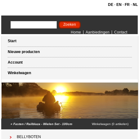
DE
-
EN
-
FR
-
NL
Home
Aanbiedingen
Contact
Start
Nieuwe producten
Account
Winkelwagen
»
Fasten / Railblaza - Wielen Set - 100cm
Winkelwagen (0 artikelen)
BELLYBOTEN