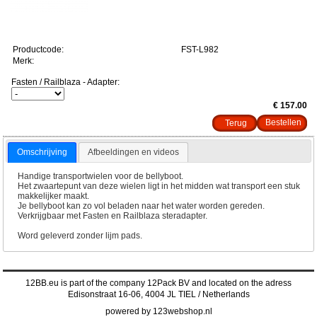
Productcode:
FST-L982
Merk:
Fasten / Railblaza - Adapter:
€ 157.00
Terug
Omschrijving
Afbeeldingen en videos
Handige transportwielen voor de bellyboot.
Het zwaartepunt van deze wielen ligt in het midden wat transport een stuk
makkelijker maakt.
Je bellyboot kan zo vol beladen naar het water worden gereden.
Verkrijgbaar met Fasten en Railblaza steradapter.
Word geleverd zonder lijm pads.
12BB.eu is part of the company 12Pack BV and located on the adress
Edisonstraat 16-06, 4004 JL TIEL / Netherlands
powered by 123webshop.nl