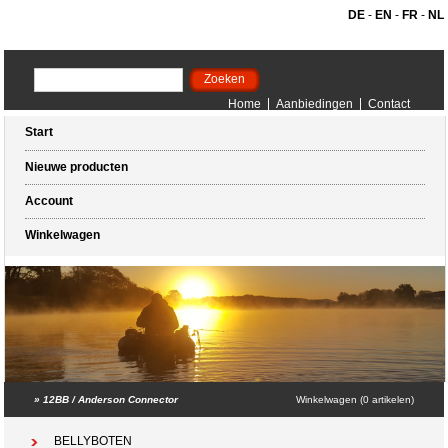
DE
-
EN
-
FR
-
NL
Home
Aanbiedingen
Contact
Start
Nieuwe producten
Account
Winkelwagen
»
12BB / Anderson Connector
Winkelwagen (0 artikelen)
BELLYBOTEN