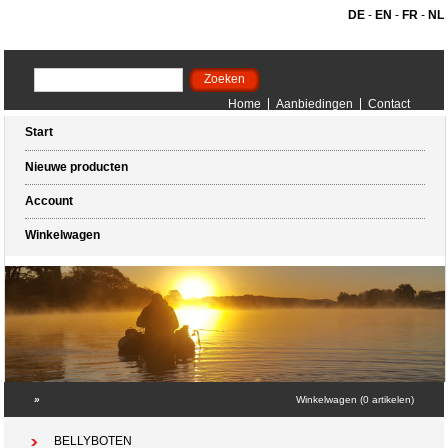
DE
-
EN
-
FR
-
NL
Home
Aanbiedingen
Contact
Start
Nieuwe producten
Account
Winkelwagen
»
Winkelwagen (0 artikelen)
BELLYBOTEN