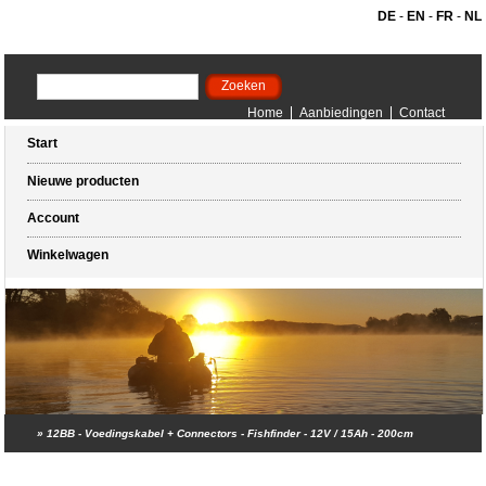
DE
-
EN
-
FR
-
NL
Home
Aanbiedingen
Contact
Start
Nieuwe producten
Account
Winkelwagen
»
12BB - Voedingskabel + Connectors - Fishfinder - 12V / 15Ah - 200cm
Winkelwagen (0 artikelen)