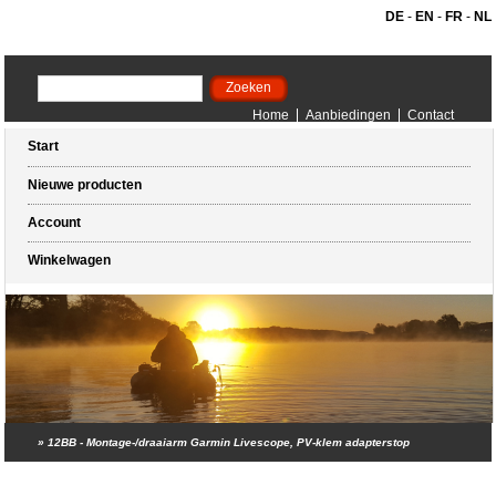
DE
-
EN
-
FR
-
NL
Home
Aanbiedingen
Contact
Start
Nieuwe producten
Account
Winkelwagen
»
12BB - Montage-/draaiarm Garmin Livescope, PV-klem adapterstop
Winkelwagen (0 artikelen)