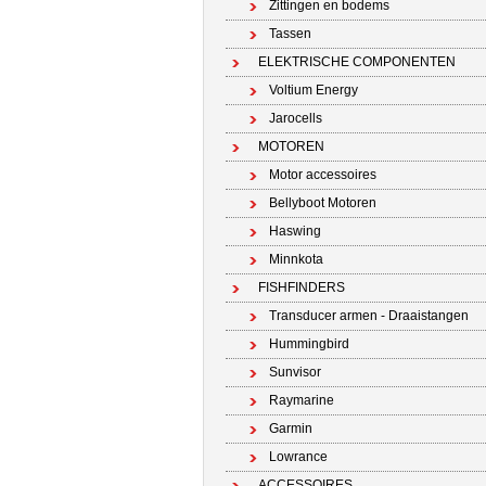
Zittingen en bodems
Tassen
ELEKTRISCHE COMPONENTEN
Voltium Energy
Jarocells
MOTOREN
Motor accessoires
Bellyboot Motoren
Haswing
Minnkota
FISHFINDERS
Transducer armen - Draaistangen
Hummingbird
Sunvisor
Raymarine
Garmin
Lowrance
ACCESSOIRES