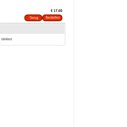
€ 17.00
Terug
 stekker.