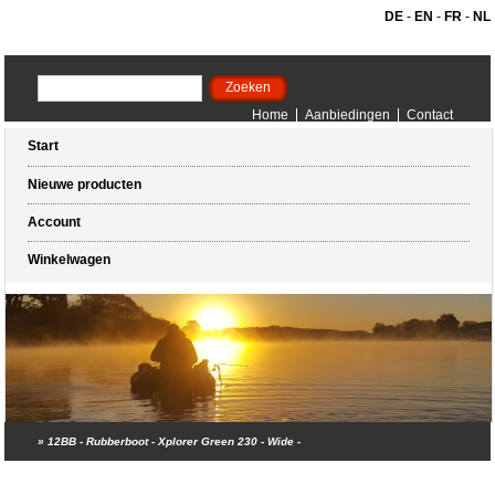
DE
-
EN
-
FR
-
NL
Home
Aanbiedingen
Contact
Start
Nieuwe producten
Account
Winkelwagen
»
12BB - Rubberboot - Xplorer Green 230 - Wide -
Winkelwagen (0 artikelen)