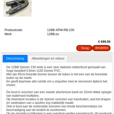
Productcode:
12BB-XPW-RB-230
Merk:
12BB.eu
€ 699.00
Terug
Omschrijving
Afbeeldingen en videos
De 12BB Xplorer 230 wide is een zeer stabiele rubberboot gemaakt van
hoge kwaliteit 0,9mm 1100 Denier PVC.
Met zijn 85cm breedte binnen tussen de tubes is het een van de breedste
boten op de markt.
En geeft daarmee alle ruimte om u vispullen mee te vervoeren tijdens het
vissen.
De boot is voorzien van een zwarte alluminium bank en 32mm dikke spiegel
van watervast multiplex.
Op meerdere locaties is de Xplorer voorzien van handvaten, wat het dragen
en vastmaken van u spullen erg makkelijk maakt.
Ook is boot aan de onderzijde voorzien van brede beschermstrips om
beschadiging aan de bodem te voorkomen.
Op de grootste luchtkamer is een overdruk ventiel aangebracht, dit voorkomt