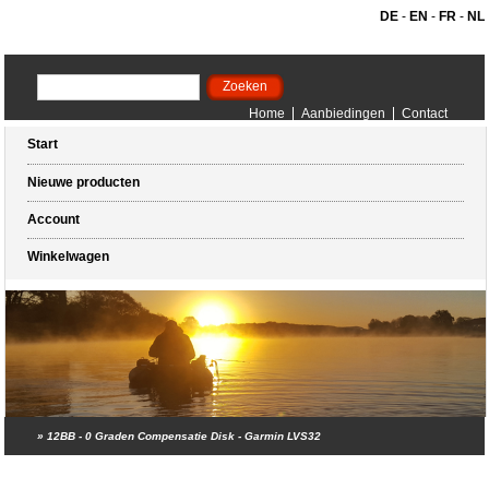
DE
-
EN
-
FR
-
NL
Home
Aanbiedingen
Contact
Start
Nieuwe producten
Account
Winkelwagen
»
12BB - 0 Graden Compensatie Disk - Garmin LVS32
Winkelwagen (0 artikelen)