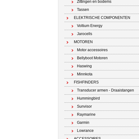
Zittingen en bodems
Tassen
ELEKTRISCHE COMPONENTEN
Voltium Energy
Jarocells
MOTOREN
Motor accessoires
Bellyboot Motoren
Haswing
Minnkota
FISHFINDERS
Transducer armen - Draaistangen
Hummingbird
Sunvisor
Raymarine
Garmin
Lowrance
ACCESSOIRES