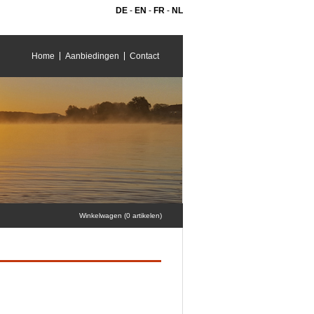
DE
-
EN
-
FR
-
NL
Home
Aanbiedingen
Contact
Winkelwagen (0 artikelen)