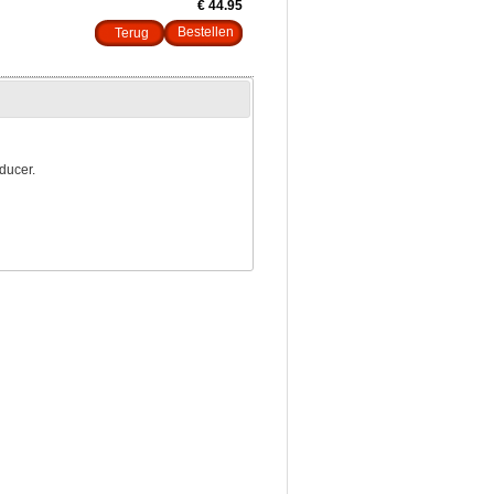
€ 44.95
Terug
ducer.