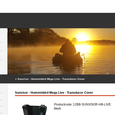
»
Sunvisor - Humminbird Mega Live - Transducer Cover
Sunvisor - Humminbird Mega Live - Transducer Cover
Productcode:
12BB-SUNVISOR-HB-LIVE
Merk: