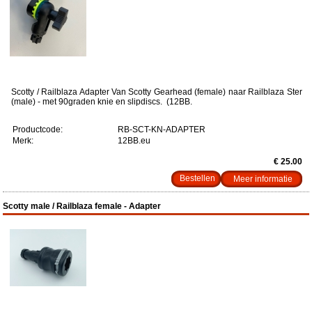
Scotty / Railblaza Adapter Van Scotty Gearhead (female) naar Railblaza Ster
(male) - met 90graden knie en slipdiscs. (12BB.
Productcode:
RB-SCT-KN-ADAPTER
Merk:
12BB.eu
€ 25.00
Meer informatie
Scotty male / Railblaza female - Adapter