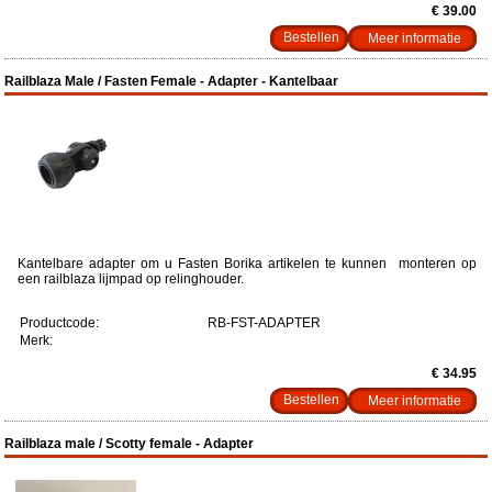
€ 39.00
Meer informatie
Railblaza Male / Fasten Female - Adapter - Kantelbaar
Kantelbare adapter om u Fasten Borika artikelen te kunnen monteren op
een railblaza lijmpad op relinghouder.
Productcode:
RB-FST-ADAPTER
Merk:
€ 34.95
Meer informatie
Railblaza male / Scotty female - Adapter