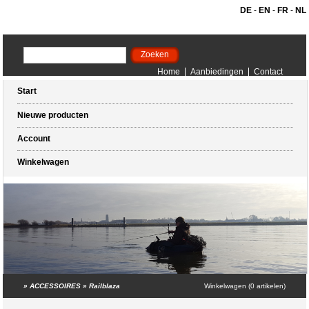
DE
-
EN
-
FR
-
NL
Home
Aanbiedingen
Contact
Start
Nieuwe producten
Account
Winkelwagen
»
ACCESSOIRES
»
Railblaza
Winkelwagen (0 artikelen)