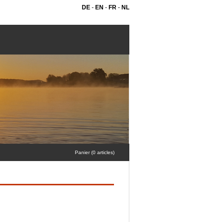
DE
-
EN
-
FR
-
NL
Panier (0 articles)