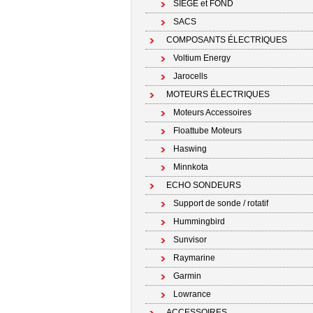
SIÉGE et FOND
SACS
COMPOSANTS ÉLECTRIQUES
Voltium Energy
Jarocells
MOTEURS ÉLECTRIQUES
Moteurs Accessoires
Floattube Moteurs
Haswing
Minnkota
ECHO SONDEURS
Support de sonde / rotatif
Hummingbird
Sunvisor
Raymarine
Garmin
Lowrance
ACCESSOIRES