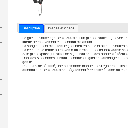
Description
Images et vidéos
Le gilet de sauvetage Besto 300N est un gilet de sauvetage avec un
liberté de mouvement et un confort maximum.
La sangle du col maintient le gilet bien en place et offre un soutien o
La ceinture se ferme au moyen d’un fermoir en acier inoxydable solid
Si le gilet explose, un sifflet de signalisation et des bandes réfléc
Dans les 5 secondes suivant le contact du gilet de sauvetage automa
gonflé.
Pour plus de sécurité, une commande manuelle est également install
automatique Besto 300N peut également être activé à l’aide du cord