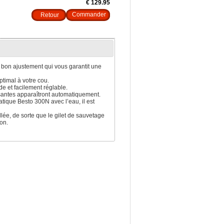
€ 129.95
Retour
 bon ajustement qui vous garantit une
ptimal à votre cou.
e et facilement réglable.
hissantes apparaîtront automatiquement.
tique Besto 300N avec l’eau, il est
ée, de sorte que le gilet de sauvetage
on.