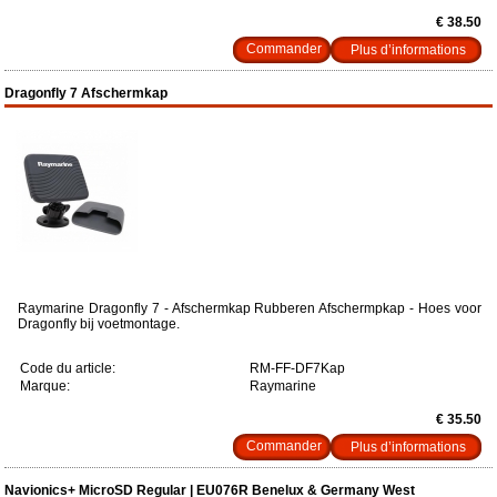
€ 38.50
Plus d’informations
Dragonfly 7 Afschermkap
Raymarine Dragonfly 7 - Afschermkap Rubberen Afschermpkap - Hoes voor
Dragonfly bij voetmontage.
Code du article:
RM-FF-DF7Kap
Marque:
Raymarine
€ 35.50
Plus d’informations
Navionics+ MicroSD Regular | EU076R Benelux & Germany West