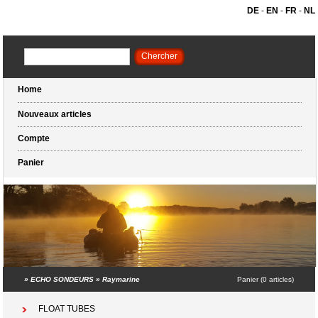
DE
-
EN
-
FR
-
NL
Home
Nouveaux articles
Compte
Panier
»
ECHO SONDEURS
»
Raymarine
Panier (0 articles)
FLOAT TUBES