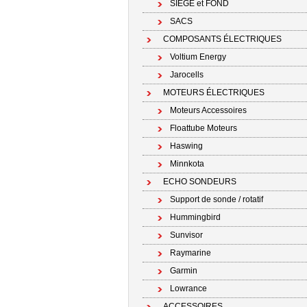
SIÉGE et FOND
SACS
COMPOSANTS ÉLECTRIQUES
Voltium Energy
Jarocells
MOTEURS ÉLECTRIQUES
Moteurs Accessoires
Floattube Moteurs
Haswing
Minnkota
ECHO SONDEURS
Support de sonde / rotatif
Hummingbird
Sunvisor
Raymarine
Garmin
Lowrance
ACCESSOIRES