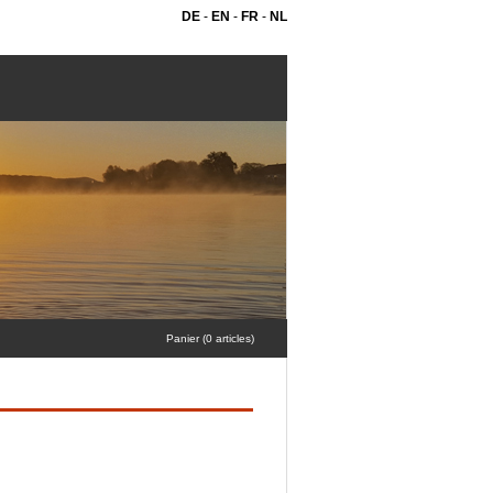
DE
-
EN
-
FR
-
NL
Panier (0 articles)