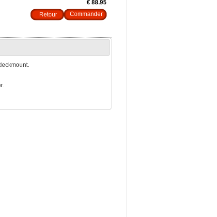
€ 88.95
Retour
 deckmount.
er.