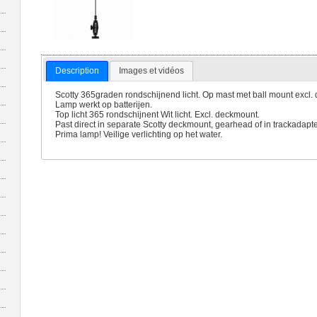
Description
Images et vidéos
Scotty 365graden rondschijnend licht. Op mast met ball mount excl.
Lamp werkt op batterijen.
Top licht 365 rondschijnent Wit licht. Excl. deckmount.
Past direct in separate Scotty deckmount, gearhead of in trackadapt
Prima lamp! Veilige verlichting op het water.