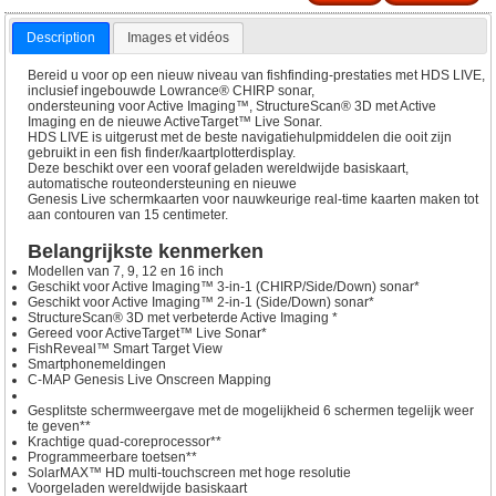
Description
Images et vidéos
Bereid u voor op een nieuw niveau van fishfinding-prestaties met HDS LIVE,
inclusief ingebouwde Lowrance® CHIRP sonar,
ondersteuning voor Active Imaging™, StructureScan® 3D met Active
Imaging en de nieuwe ActiveTarget™ Live Sonar.
HDS LIVE is uitgerust met de beste navigatiehulpmiddelen die ooit zijn
gebruikt in een fish finder/kaartplotterdisplay.
Deze beschikt over een vooraf geladen wereldwijde basiskaart,
automatische routeondersteuning en nieuwe
Genesis Live schermkaarten voor nauwkeurige real-time kaarten maken tot
aan contouren van 15 centimeter.
Belangrijkste kenmerken
Modellen van 7, 9, 12 en 16 inch
Geschikt voor Active Imaging™ 3-in-1 (CHIRP/Side/Down) sonar*
Geschikt voor Active Imaging™ 2-in-1 (Side/Down) sonar*
StructureScan® 3D met verbeterde Active Imaging *
Gereed voor ActiveTarget™ Live Sonar*
FishReveal™ Smart Target View
Smartphonemeldingen
C-MAP Genesis Live Onscreen Mapping
Gesplitste schermweergave met de mogelijkheid 6 schermen tegelijk weer
te geven**
Krachtige quad-coreprocessor**
Programmeerbare toetsen**
SolarMAX™ HD multi-touchscreen met hoge resolutie
Voorgeladen wereldwijde basiskaart