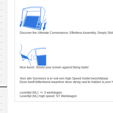
Discover the Ultimate Convenience: Effortless Assembly, Simply Sli
Nice touch: Shield your screen against flying baits!
Voor alle Sunvisors is er ook een high Speed model beschikbaar.
Deze heeft klittenband waardoor deze stevig vast te maklen is,voor 
Levertijd (NL): +\- 3 werkdagen.
Levertijd (NL) high speed: 5/7 Werkdagen