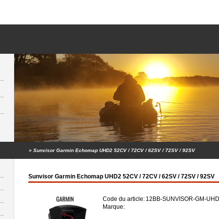
»
Sunvisor Garmin Echomap UHD2 52CV / 72CV / 62SV / 72SV / 92SV
Sunvisor Garmin Echomap UHD2 52CV / 72CV / 62SV / 72SV / 92SV
Code du article:
12BB-SUNVISOR-GM-UHD
Marque: