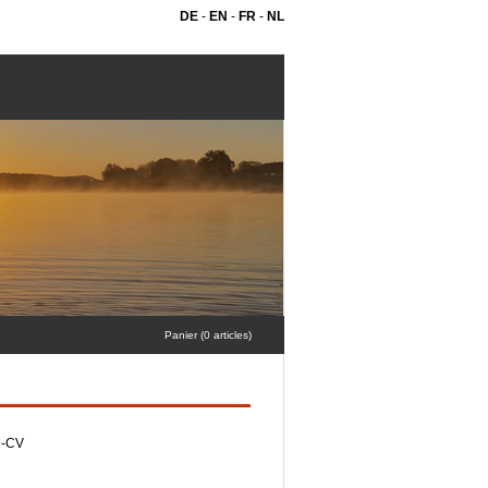
DE
-
EN
-
FR
-
NL
Panier (0 articles)
-CV