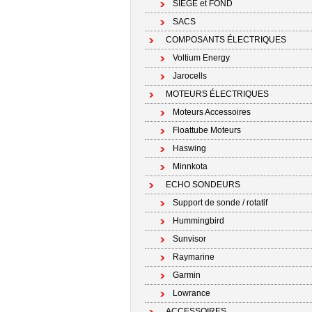
SIÉGE et FOND
SACS
COMPOSANTS ÉLECTRIQUES
Voltium Energy
Jarocells
MOTEURS ÉLECTRIQUES
Moteurs Accessoires
Floattube Moteurs
Haswing
Minnkota
ECHO SONDEURS
Support de sonde / rotatif
Hummingbird
Sunvisor
Raymarine
Garmin
Lowrance
ACCESSOIRES