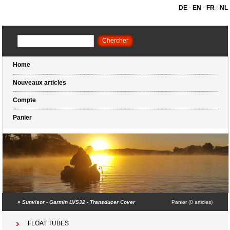
DE
-
EN
-
FR
-
NL
Home
Nouveaux articles
Compte
Panier
»
Sunvisor - Garmin LVS32 - Transducer Cover
Panier (0 articles)
FLOAT TUBES