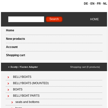
DE
-
EN
-
FR
-
NL
HOME
Home
New products
Account
Shopping cart
»
Scotty / Fasten Adapter
Shopping cart (0 products)
BELLYBOATS
BELLYBOATS (MOUNTED)
BOATS
BELLYBOAT PARTS
seats and bottoms