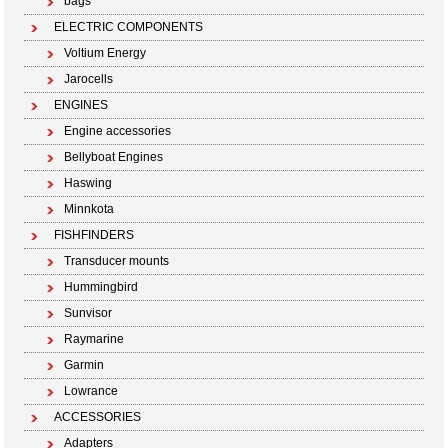
bags
ELECTRIC COMPONENTS
Voltium Energy
Jarocells
ENGINES
Engine accessories
Bellyboat Engines
Haswing
Minnkota
FISHFINDERS
Transducer mounts
Hummingbird
Sunvisor
Raymarine
Garmin
Lowrance
ACCESSORIES
Adapters